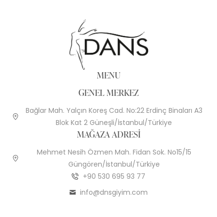
MENU
GENEL MERKEZ
Bağlar Mah. Yalçın Koreş Cad. No:22 Erdinç Binaları A3
Blok Kat 2 Güneşli/İstanbul/Türkiye
MAĞAZA ADRESI
Mehmet Nesih Özmen Mah. Fidan Sok. No15/15
Güngören/İstanbul/Türkiye
+90 530 695 93 77
info@dnsgiyim.com