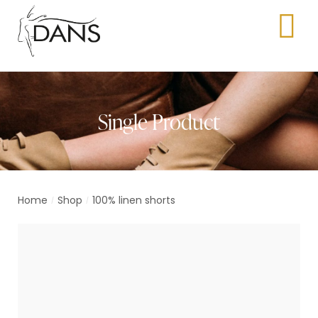
Single Product
Home
Shop
100% linen shorts
/
/